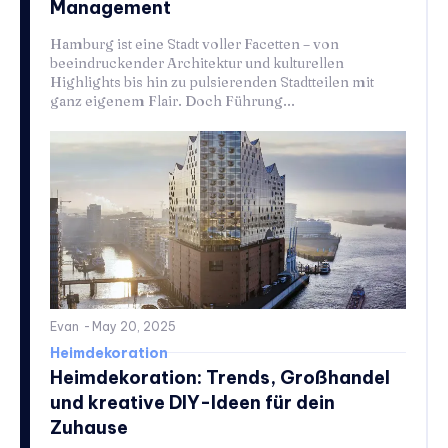
Management
Hamburg ist eine Stadt voller Facetten – von
beeindruckender Architektur und kulturellen
Highlights bis hin zu pulsierenden Stadtteilen mit
ganz eigenem Flair. Doch Führung...
Evan
-
May 20, 2025
Heimdekoration
Heimdekoration: Trends, Großhandel
und kreative DIY-Ideen für dein
Zuhause