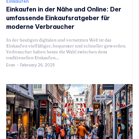
Einkaufen
Einkaufen in der Nähe und Online: Der
umfassende Einkaufsratgeber für
moderne Verbraucher
In der heutigen digitalen und vernetzten Welt ist das
Einkaufen vielfältiger, bequemer und schneller geworden.
Verbraucher haben heute die Wahl zwischen dem
traditionellen Einkaufen...
Evan
-
February 26, 2025