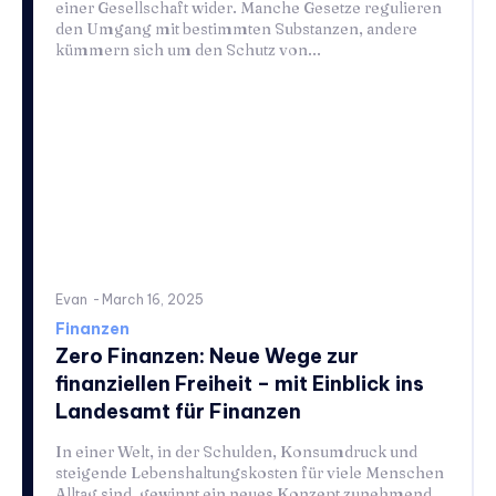
einer Gesellschaft wider. Manche Gesetze regulieren
den Umgang mit bestimmten Substanzen, andere
kümmern sich um den Schutz von...
Evan
-
March 16, 2025
Finanzen
Zero Finanzen: Neue Wege zur
finanziellen Freiheit – mit Einblick ins
Landesamt für Finanzen
In einer Welt, in der Schulden, Konsumdruck und
steigende Lebenshaltungskosten für viele Menschen
Alltag sind, gewinnt ein neues Konzept zunehmend