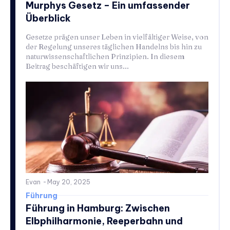
Murphys Gesetz – Ein umfassender
Überblick
Gesetze prägen unser Leben in vielfältiger Weise, von
der Regelung unseres täglichen Handelns bis hin zu
naturwissenschaftlichen Prinzipien. In diesem
Beitrag beschäftigen wir uns...
Evan
-
May 20, 2025
Führung
Führung in Hamburg: Zwischen
Elbphilharmonie, Reeperbahn und