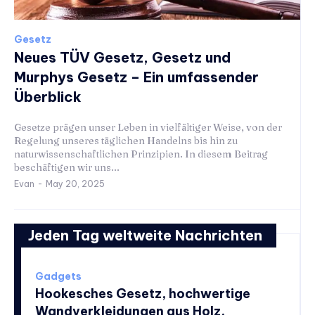
Gesetz
Neues TÜV Gesetz, Gesetz und
Murphys Gesetz – Ein umfassender
Überblick
Gesetze prägen unser Leben in vielfältiger Weise, von der
Regelung unseres täglichen Handelns bis hin zu
naturwissenschaftlichen Prinzipien. In diesem Beitrag
beschäftigen wir uns...
Evan
-
May 20, 2025
Jeden Tag weltweite Nachrichten
Gadgets
Hookesches Gesetz, hochwertige
Wandverkleidungen aus Holz,