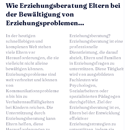
Wie Erziehungsberatung Eltern bei
der Bewältigung von
Erziehungsproblemen...
In der heutigen
Erziehungsberatung?
schnelllebigen und
Erziehungsberatung ist eine
komplexen Welt stehen
professionelle
viele Eltern vor
Dienstleistung, die darauf
Herausforderungen, die sie
abzielt, Eltern und Familien
vielleicht nicht alleine
in Erziehungsfragen zu
bewältigen können.
unterstützen. Diese Tätigkeit
Erziehungsprobleme sind
wird von ausgebildeten
weit verbreitet und können
Fachleuten wie
von
Psychologen,
Kommunikationsprobleme
Sozialarbeitern oder
n bis hin zu
spezialisierten Pädagogen
Verhaltensauffälligkeiten
durchgeführt. Ziel der
bei Kindern reichen. Die
Erziehungsberatung ist es,
Unterstützung durch
Eltern bei der Entwicklung
Erziehungsberatung kann
effektiver
Eltern helfen, diese
Erziehungsstrategien zu
Herausforderungen zu
unterstützen, indem sie