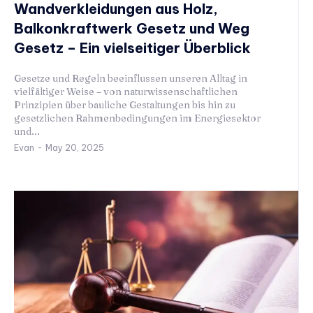
Wandverkleidungen aus Holz,
Balkonkraftwerk Gesetz und Weg
Gesetz – Ein vielseitiger Überblick
Gesetze und Regeln beeinflussen unseren Alltag in
vielfältiger Weise – von naturwissenschaftlichen
Prinzipien über bauliche Gestaltungen bis hin zu
gesetzlichen Rahmenbedingungen im Energiesektor
und...
Evan
-
May 20, 2025